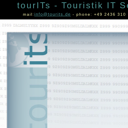
tourITs - Touristik IT 
info@tourits.de
mail:
- phone: +49 2436 310