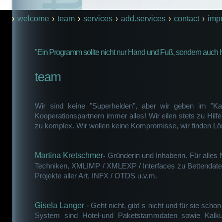
›
welcome
›
team
›
services
›
add.services
›
contact
›
imp
"Ein Programm sollte nicht nur Hand und Fuß, sondern auch 
team
Wir sind keine "Superhelden", aber wir geben im "
Kooperationspartnern immer alles! Wir eilen stets zu Hilf
zu komplex. Wir wollen keine Kompromisse, wir finden L
Martina Kretschmer
Gründerin und Inhaberin. Für alles 
-
Techniken, XMLIMP / XMLEXP / Interfaces zu Bettendaten
Projekte aller Art, INFX / OTDS u.v.m.
Gisela Langer -
Geht nicht, gibt´s nicht und für sie scho
System sind Hotel-und Paketstammdaten sowie Kalkul